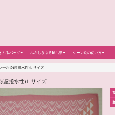
きぶるバッグ
ふろしきぶる風呂敷
シーン別の使い方
一斤染(超撥水性)Ｌサイズ
(超撥水性)Ｌサイズ